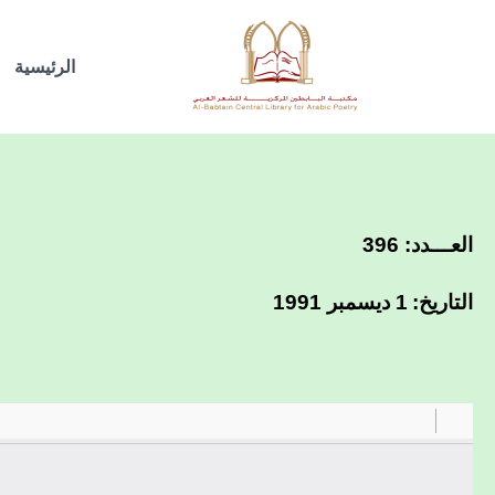
خطي
لى
الرئيسية
لمحتوى
العـــدد: 396
التاريخ:
1 ديسمبر 1991