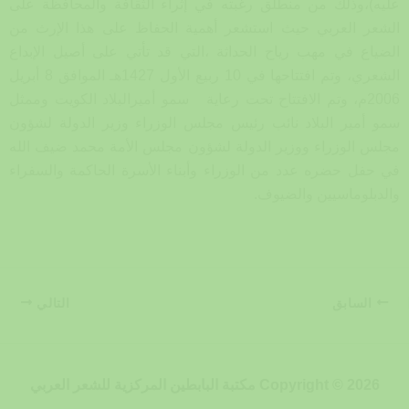
عليه)،وذلك من منطلق رغبته في إثراء الثقافة والمحافظة على
الشعر العربي حيث استشعر أهمية الحفاظ على هذا الإرث من
الضياع في مهب رياح الحداثة ،التي قد تأتي على أصيل الإبداع
الشعري، وتم افتتاحها في 10 ربيع الأول 1427هـ الموافق 8 أبريل
2006م، وتم الافتتاح تحت رعاية سمو أميرالبلاد الكويت وممثل
سمو أمير البلاد نائب رئيس مجلس الوزراء وزير الدولة لشؤون
مجلس الوزراء ووزير الدولة لشؤون مجلس الأمة محمد ضيف الله
في حفل حضره عدد من الوزراء وأبناء الأسرة الحاكمة والسفراء
والدبلوماسيين والضيوف.
السابق
التالي
Copyright © 2026 مكتبة البابطين المركزية للشعر العربي