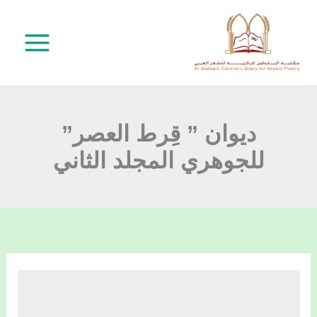
خطي
لى
لمحتوى
ديوان ” قِرط العصر”
للجوهري المجلد الثاني