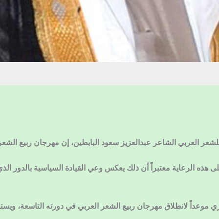
لشعر العربي الشاعر عبدالعزيز سعود البابطين، إن مهرجان ربيع الشع
ذه الرعاية معتبراً أن ذلك يعكس وعي القيادة السياسية بالدور الذي ت
 آخر، حددت “البابطين الثقافية” 27 الجاري موعداً لانطلاق مهرجان ربيع الشعر العربي في دورت