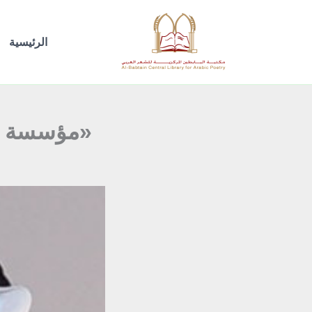
خطي
لى
الرئيسية
لمحتوى
«مؤسسة ال