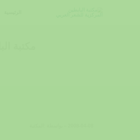
خطي
لى
الرئيسية
لمحتوى
مكتبة الب
2008-04-08 – بواسطة :المكتبة