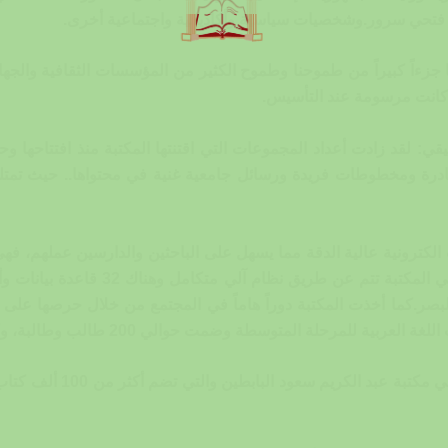
تحي سرور.وشخصيات سياسية وأكاديمية واجتماعية أخرى.
ا جزءاً كبيراً من طموحنا وطموح الكثير من المؤسسات الثقافية والجها
 كانت مرسومة عند التأسيس.
تيقي: لقد زادت أعداد المجموعات التي اقتنتها المكتبة منذ افتتاحها
نادرة ومخطوطات فريدة ورسائل جامعية غنية في محتواها.. حيث تم
ت الكترونية عالية الدقة مما يسهل على الباحثين والدارسين عملهم،
العربي عالمياً وجميع العمليات الفنية 
لبصر.كما أخذت المكتبة دوراً هاماً في المجتمع من خلال حرصها على
ة وضمت حوالي 200 طالب وطالبة، وكان لها الأثر الإيجابي في حياة الطلبة وأسرهم.
وتحدثت العتيقي عن وجود مك