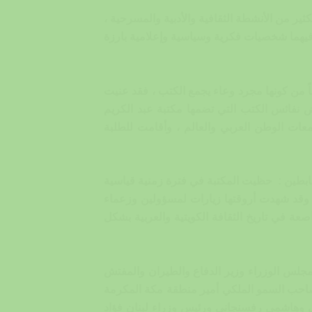
كثير من الأنشطة الثقافية والأدبية والمسرحية ،
يهما شخصيات فكرية وسياسية وإعلامية بارزة
 من كونها مجرد وعاء يجمع الكتب ، فقد عنيت
رض نفائس الكتب التي تضمها مكتبة عبد الكريم
امعات الوطن العربي والعالم ، وأقامت للطلبة
بابطين : حظيت المكتبة في فترة زمنية قياسية
 وقد شهدت أروقتها زيارات لمسؤولين وزعماء
ة في تاريخ الثقافة الكويتية والعربية بشكل
جلس الوزراء وزير الدفاع والطيران والمفتش
 صاحب السمو الملكي أمير منطقة مكة المكرمة
اتمي وهاشمي رفسنجاني ورئيس وزراء لبنان فؤاد