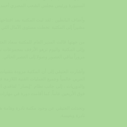
السنيورة ورئيس مجلس الشعب المصري أحمد ف
وأضاف البابطين : لقد لبت المكتبة بعد افتتاحه
مشيراً إلى المكتبة تخطت مستوى الآمال التي
من جهتها قالت المدير العام للمكتبة سعاد الع
وإلى المكتبة واليوم تزهو الأرفف بمجموعات 
مروراً بباقي العصور وصولا إلى العصر الحالي.
وأشارت العتيقي إلى أن المكتبة مزودة بتقنيا
والدوريات ، إلى جانب نظام “إبصار” لفاقدي ا
فوق الأربعين عاماً. كما أقامت دورة في مهارات اللغة العربية للمرحلة المتوسط
نادرة ونفيسة.