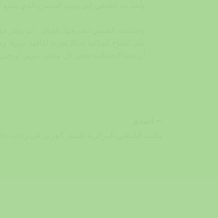
وأشارت العتيقي إلى وجود المسرح الذي يتسع لـ 400 فرد ، ومجهز بأحدث التقنيات ،وقد شهد الكثير من الأنشطة الثقافية خلال العا
واختتمت العتيقي تصريحها بالقول : لم يوفر مؤ
على افتتاح المكتبة شكلا تجربة ثقافية حيوية 
أن هذه الاحتفالية تخص كل مثقف عربي أو حتى الأ
السابق
مكتبة البابطين المركزية للشعر العربي في رحاب جا