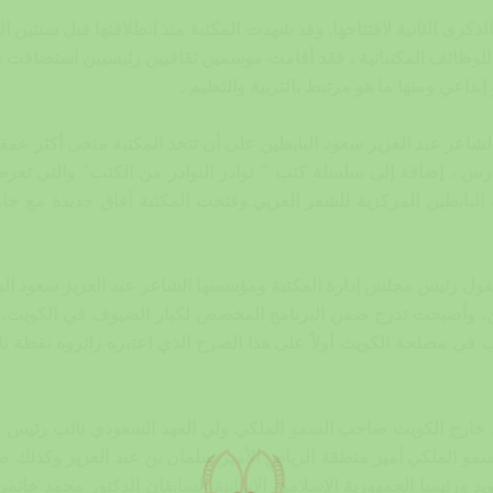
ذكرى الثانية لافتتاحها. وقد شهدت المكتبة منذ انطلاقتها قبل سنتين ال
لوظائف المكتباتية ، فقد أقامت موسمين ثقافيين رئيسيين استضافت ف
بداعي ومنها ما هو مرتبط بالتربية والتعليم .
ر عبد العزيز سعود البابطين على أن تتخذ المكتبة منحى أكثر عمقاً
والفهارس ، إضافة إلى سلسلة كتب ” نوادر النوادر من الكتب” والتي تع
ة البابطين المركزية للشعر العربي.وفتحت المكتبة آفاق جديدة مع ج
 يقول رئيس مجلس إدارة المكتبة ومؤسسها الشاعر عبد العزيز سعود ال
ين، وأصبحت تدرج ضمن البرنامج المخصص لكبار الضيوف في الكويت،
ي مصلحة الكويت أولاً على هذا الصرح الذي اعتبره زائروه نقطة ناصع
 خارج الكويت صاحب السمو الملكي ولي العهد السعودي نائب رئيس م
سمو الملكي أمير منطقة الرياض الأمير سلمان بن عبد العزيز وكذلك
ويد ورئيسا الجمهورية الإسلامية الإيرانية السابقان الدكتور محمد خ