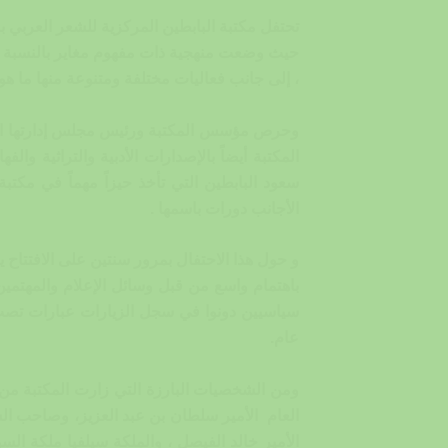
تحتفل مكتبة البابطين المركزية للشعر العربي بال
حيث وضعت منهجية ذات مفهوم مغاير بالنسبة ل
، إلى جانب فعاليات مختلفة ومتنوعة منها ما هو إ
وحرص مؤسس المكتبة ورئيس مجلس إدارتها الشاع
المكتبة أيضاً بالإصدارات الأدبية والتراثية 
سعود البابطين التي تأخذ حيزاً مهماً في مكتب
الأجانب دورات باسمها .
و حول هذا الاحتفال بمرور سنتين على الافتتاح
باهتمام واسع من قبل وسائل الإعلام والمهتم
سياسيين دونوا في سجل الزيارات عبارات تصب ف
عام.
ومن الشخصيات البارزة التي زارت المكتبة من
العام الأمير سلطان بن عبد العزيز، وصاحب ال
الأمير خالد الفيصل ، والملكة سيلفيا ملكة الس