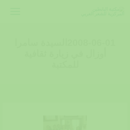
خطي
لى
لمحتوى
2008-06-01السيدة سامرا
أوزال في زيارة ثقافية
للمكتبة