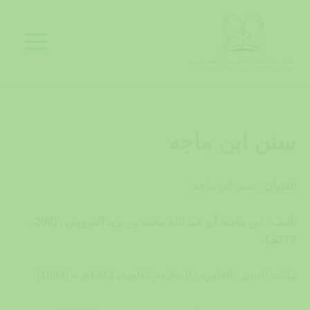
خطي
لى
لمحتوى
سنن ابن ماجه
العنوان : سنن ابن ماجه
تأليف : ابن ماجة، أبو عبد الله محمد بن يزيد القزويني , (209-
273هـ)
بيانات النشر : القاهرة : المطبعة العلمية، 1313هـ = [1893]