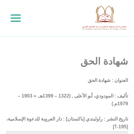
خطي
لى
لمحتوى
شهادة الحق
العنوان : شهادة الحق
تأليف : المودودي، أبو الأعلى , (1322 – 1399هـ. = 1903 –
1979م.)
تاريخ النشر : راولبندي [باكستان] : دار العروبة للدعوة الإسلامية،
[195-؟]