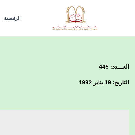
خطي
لى
الرئيسية
لمحتوى
العـــدد: 445
التاريخ:
19 يناير 1992