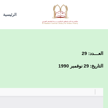
خطي
لى
الرئيسية
لمحتوى
العـــدد: 29
التاريخ:
29 نوفمبر 1990