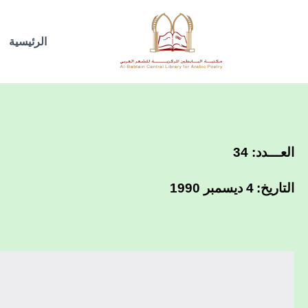
خطي
لى
الرئيسية
لمحتوى
العـــدد: 34
التاريخ:
4 ديسمبر 1990