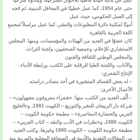
عمل في بداية حياته قاضيًا للأحوال الشرعية، ومأذونًا شرعيًا
حتى عام 1954، كما عمل خطيبًا في المحافل الدينية، ثم اتجه
إلى العمل الحكومي، حيث عمل
أمينًا لمكتبة دائرة المطبوعات والنشر، كما عمل مراسلاً لمجمع
اللغة العربية بالقاهرة.
كان عضوًا في العديد من الهيئات والمؤسسات، ومنها: المجلس
الاستشاري للإعلام، وجمعية الصحفيين، ولجنة التراث،
والمجلس الوطني للثقافة والفنون
والآداب، واللجنة العليا للرقابة على الكتب، ورابطة الأدباء.
الإنتاج الشعري:
– له بعض القصائد المنشورة في أحد مصادر دراسته.
الأعمال الأخرى:
– ألّف العديد من الكتب، منها: «شعراء معروفون مجهولون» –
شركة دار الربيعان للنشر والتوزيع – الكويت 1981، و«الخليج
العربي والحضارة المعاصرة» – مطبعة حكومة الكويت –
الكويت 1986، و«نظرات في الأدب والنقد – كتاب العربي» –
مطبعة حكومة الكويت – الكويت 1990 وغيرها، وكتب العديد
من المقالات النقدية والأدبية في الصحافة المحلية والعربية منذ