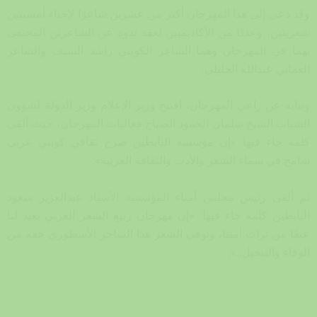
وقد دعي إلى هذا المهرجان أكثر من عشرين شاعرًا لإحياء أمسيتين
شعريتين، وعددًا من الأكاديميين لعقد ندوة عن الشاعرين المحتفى
بهما في المهرجان وهما الشاعر الكويتي راشد السيف والشاعر
العماني عبدالله الخليلي.
ونيابة عن راعي المهرجان، افتتح وزير الإعلام وزير الدولة لشؤون
الشباب الشيخ سلمان الحمود الصباح فعاليات المهرجان، حيث ألقى
كلمة جاء فيها «إن مؤسسة البابطين صرح ثقافي كويتي عربي
شامخ في سماء الشعر والأدب والثقافة العربية».
ثم ألقى رئيس مجلس أمناء المؤسسة الأستاذ عبدالعزيز سعود
البابطين كلمة جاء فيها: «إن مهرجان ربيع الشعر العربي يعيد لنا
عبقًا من تراث أمتنا، ونوفي الشعر هذا الساحر الأسطوري حقه من
الوفاء والتبجيل..».