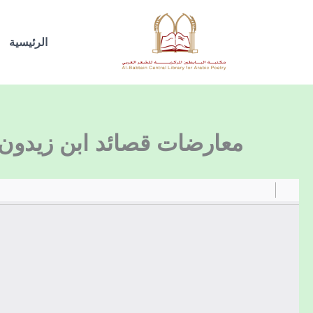
خطي
لى
الرئيسية
لمحتوى
معارضات قصائد ابن زيدون