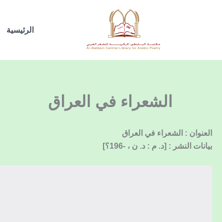
خطي
لى
الرئيسية
لمحتوى
الشعراء في العراق
العنوان : الشعراء في العراق
بيانات النشر : [د. م : د. ن ، -196؟]