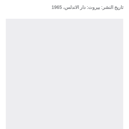
تاريخ النشر: بيروت: دار الاندلس، 1965