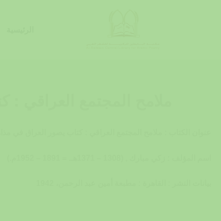
خطي
لى
الرئيسية
لمحتوى
ملامح المجتمع العراقي : كت
عنوان الكتاب : ملامح المجتمع العراقي : كتاب يصور العراق في مذاهب
اسم المؤلف : زكي مبارك , (1308 – 1371هـ. = 1891 – 1952م.)
بيانات النشر : القاهرة : مطبعة أمين عبد الرحمن، 1942