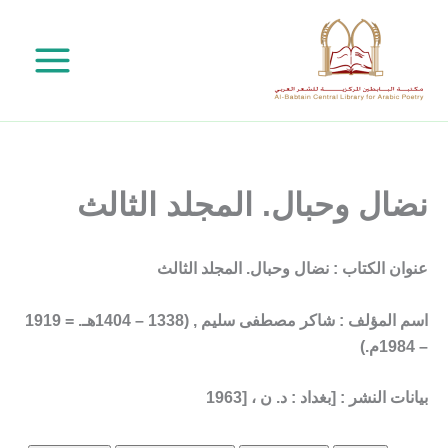
خطي
لى
لمحتوى
نضال وحبال. المجلد الثالث
عنوان الكتاب : نضال وحبال. المجلد الثالث
اسم المؤلف : شاكر مصطفى سليم , (1338 – 1404هـ. = 1919
– 1984م.)
بيانات النشر : [بغداد : د. ن ، [1963