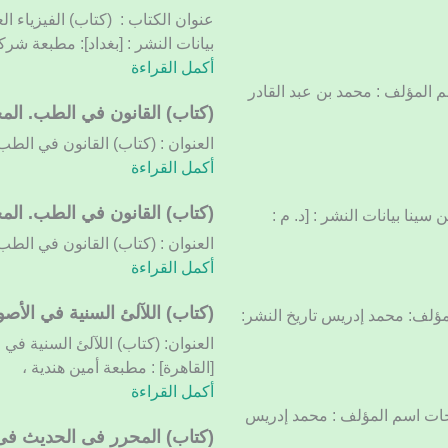
المجلد
الفيزياء
عنوان الكتاب : (كتاب) الفيزياء 
الأول
العملية
بيانات النشر : [بغداد]: مطبعة شرك
للصفوف
أكمل القراءة
الخامسة
 المؤلف : محمد بن عبد القادر
العلمية
(كتاب)
(كتاب) القانون في الطب. المج
القانون
العنوان : (كتاب) القانون في الطب. 
في
أكمل القراءة
الطب.
المجلد
(كتاب)
(كتاب) القانون في الطب. المج
سينا بيانات النشر : [د. م :
الأول
القانون
العنوان : (كتاب) القانون في الطب. 
في
أكمل القراءة
الطب.
المجلد
(كتاب)
(كتاب) اللآلئ السنية في الأصو
المؤلف: محمد إدريس تاريخ النشر:
الثاني
اللآلئ
العنوان: (كتاب) اللآلئ السنية في
السنية
[القاهرة] : مطبعة أمين هندية ،
في
أكمل القراءة
الأصول
احات اسم المؤلف : محمد إدريس
الحسابية.
(كتاب)
(كتاب) المحرر فى الحديث فى 