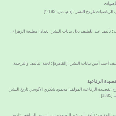
ياضيات
رياضيات تارءخ النشر : [د.م: د.ن، 193-؟]
: تأليف عبد اللطيف بلال بيانات النشر : بغداد : مطبعة الزهراء ،
أليف أحمد أمين بيانات النشر : [القاهرة] : لجنة التأليف والترجمة
قصيدة الرفاعية
شرح القصيدة الرفاعية المؤلف: محمود شكري الألوسي تاريخ النشر:
ادس المؤلف : تأليف أبي عبد الله محمد بن إدريس الشافعي تاريخ