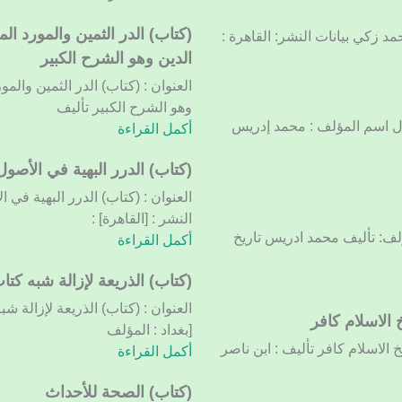
نفسه…
(كتاب)
(كتاب) الدر الثمين والمورد 
مد زكي بيانات النشر: القاهرة :
الدر
الدين وهو الشرح الكبير
الثمين
العنوان : (كتاب) الدر الثمين وا
والمورد
وهو الشرح الكبير تأليف
المعين
أول اسم المؤلف : محمد إدريس
أكمل القراءة
فى
شرح
(كتاب)
(كتاب) الدرر البهية في الأصول
المرشد
الدرر
العنوان : (كتاب) الدرر البهية في 
المعين
البهية
النشر : [القاهرة] :
على
في
مؤلف: تأليف محمد ادريس تاريخ
أكمل القراءة
الضروري
الأصول
من
الحسابية.
(كتاب)
(كتاب) الذريعة لإزالة شبه كتا
علوم
المجلد
الذريعة
العنوان : (كتاب) الذريعة لإزالة ش
الدين
الثالث
الاسلام كافر
لإزالة
[بغداد : المؤلف
وهو
شبه
الاسلام كافر تأليف : ابن ناصر
أكمل القراءة
الشرح
كتاب
الكبير
الشيعة
(كتاب) الصحة للأحداث