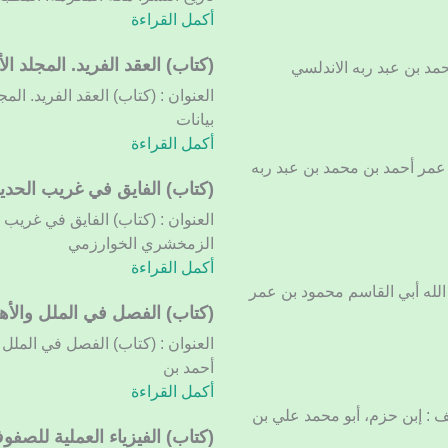
في
أكمل القراءة
فضائل
البلد
(كتاب)
(كتاب) العقد الفريد. المجلد ال
الأمين
العقد
الفريد.
بيانات
المجلد
أكمل القراءة
الأول
بو عمر أحمد بن محمد بن عبد ربه
(كتاب)
(كتاب) الفايق في غريب الحديث
الفايق
العنوان : (كتاب) الفايق في غريب 
في
الزمخشري الخوارزمي
غريب
أكمل القراءة
الحديث.
 الله أبي القاسم محمود بن عمر
المجلد
(كتاب)
(كتاب) الفصل في الملل والأهو
الأول
الفصل
العنوان : (كتاب) الفصل في الملل و
في
أحمد بن
الملل
أكمل القراءة
والأهواء
يف : إبن حزم، أبو محمد علي بن
والنحل.
(كتاب)
(كتاب) الفيزياء العملية للصف